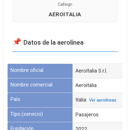
Callsign
AEROITALIA
Datos de la aerolínea
Nombre oficial
AeroItalia S.r.l.
Nombre comercial
Aeroitalia
País
Italia
Ver aerolíneas
Tipo (servicio)
Pasajeros
Fundación
2022