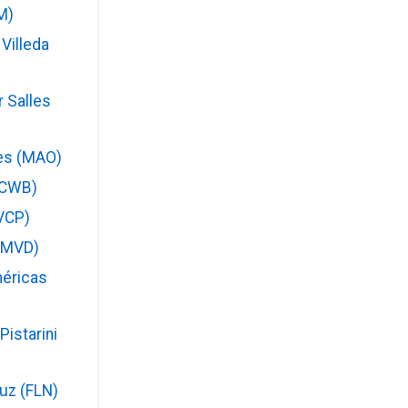
M)
Villeda
r Salles
es (MAO)
(CWB)
VCP)
(MVD)
méricas
istarini
Luz (FLN)