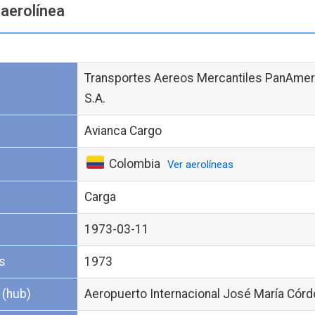
 aerolínea
Transportes Aereos Mercantiles PanAme
S.A.
Avianca Cargo
Colombia
Ver aerolíneas
Carga
1973-03-11
s
1973
 (hub)
Aeropuerto Internacional José María Cór