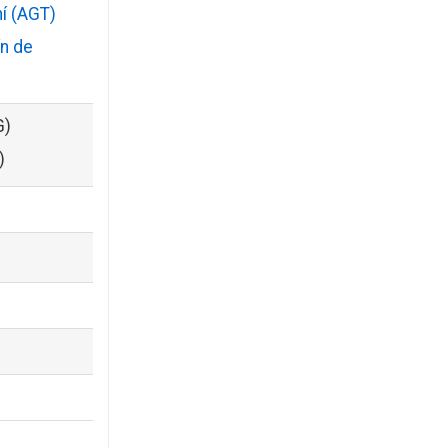
í (AGT)
n de
G)
)