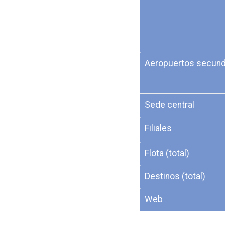
Aeropuertos secund
Sede central
Filiales
Flota (total)
Destinos (total)
Web