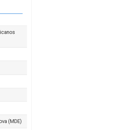
ricanos
dova (MDE)