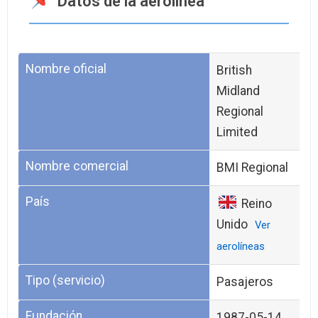
Datos de la aerolínea
Nombre oficial
British
Midland
Regional
Limited
Nombre comercial
BMI Regional
País
Reino
Unido
Ver
aerolíneas
Tipo (servicio)
Pasajeros
Fundación
1987-05-14