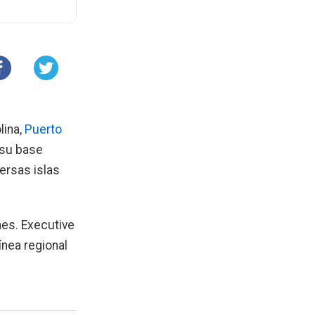
lina,
Puerto
 su base
ersas islas
nes. Executive
línea regional