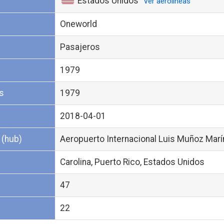
Estados Unidos
Ver aerolíneas
Oneworld
Pasajeros
1979
s
1979
2018-04-01
 (hub)
Aeropuerto Internacional Luis Muñoz Marí
Carolina, Puerto Rico, Estados Unidos
47
22