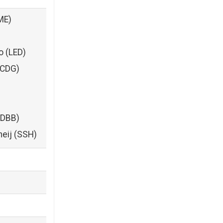
ME)
o (LED)
(CDG)
)
(DBB)
heij (SSH)