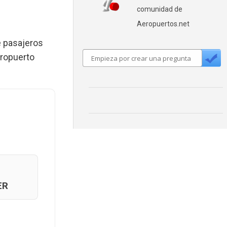
comunidad de
Aeropuertos.net
e pasajeros
eropuerto
ER