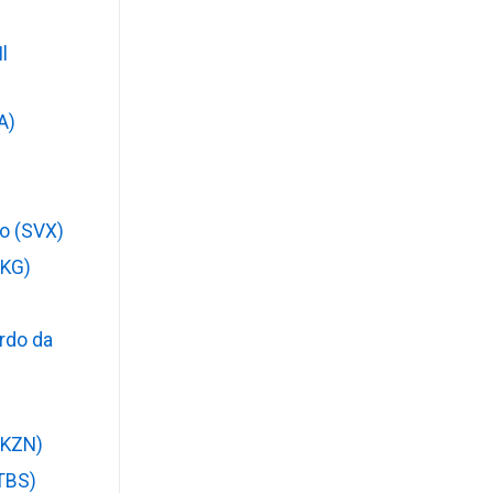
l
A)
o (SVX)
SKG)
rdo da
(KZN)
(TBS)