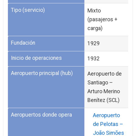
Tipo (servicio)
Mixto
(pasajeros +
carga)
Fundación
1929
Inicio de operaciones
1932
Aeropuerto principal (hub)
Aeropuerto de
Santiago –
Arturo Merino
Benítez (SCL)
Aeropuertos donde opera
Aeropuerto
de Pelotas –
João Simões