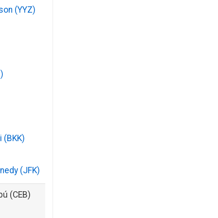
son (YYZ)
)
 (BKK)
nnedy (JFK)
bú (CEB)