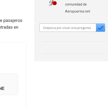
comunidad de
Aeropuertos.net
de pasajeros
ntradas en
NE