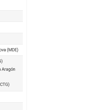
dova (MDE)
G)
a Aragón
(CTG)