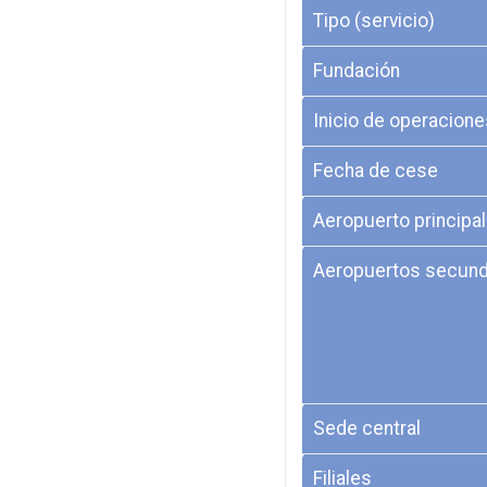
Tipo (servicio)
Fundación
Inicio de operacione
Fecha de cese
Aeropuerto principal
Aeropuertos secund
Sede central
Filiales