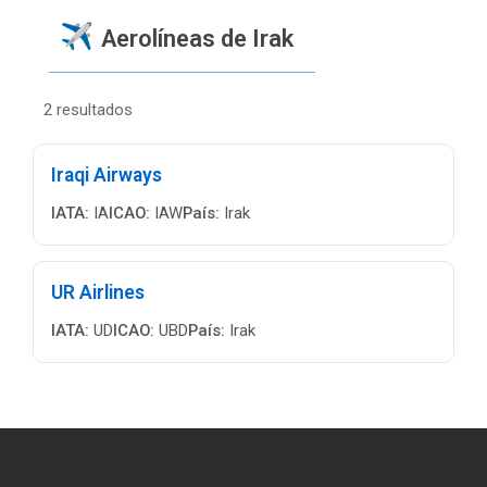
Aerolíneas de Irak
2 resultados
Iraqi Airways
IATA:
IA
ICAO:
IAW
País:
Irak
UR Airlines
IATA:
UD
ICAO:
UBD
País:
Irak