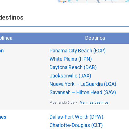
destinos
olínea
Destinos
on
Panama City Beach (ECP)
White Plains (HPN)
Daytona Beach (DAB)
Jacksonville (JAX)
Nueva York – LaGuardia (LGA)
Savannah – Hilton Head (SAV)
Mostrando 6 de 7 ·
Ver más destinos
nes
Dallas-Fort Worth (DFW)
Charlotte-Douglas (CLT)