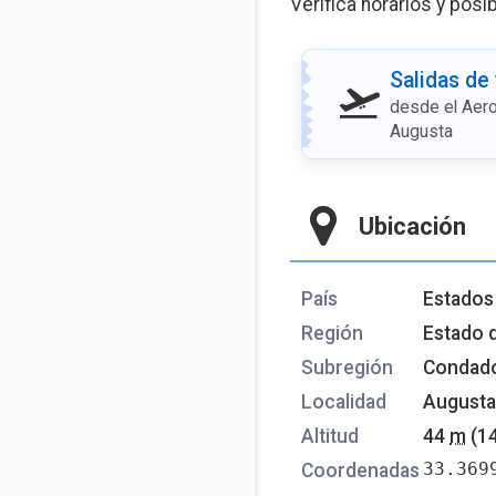
Verifica horarios y posi
Salidas de
desde el Aero
Augusta
Ubicación
País
Estados
Región
Estado 
Subregión
Condad
Localidad
Augusta
Altitud
44
m
(1
33.369
Coordenadas