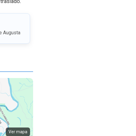
 traslado.
de Augusta
Ver mapa