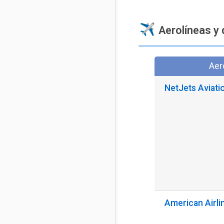
Aerolíneas y 
Aer
NetJets Aviati
American Airli