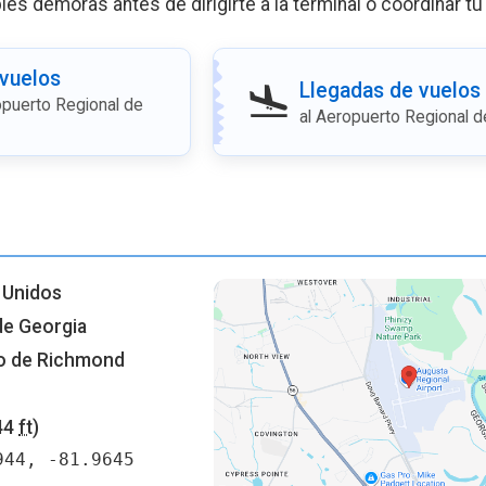
bles demoras antes de dirigirte a la terminal o coordinar tu
 vuelos
Llegadas de vuelos
puerto Regional de
al Aeropuerto Regional 
 Unidos
de Georgia
o de Richmond
44
ft
)
944, -81.9645