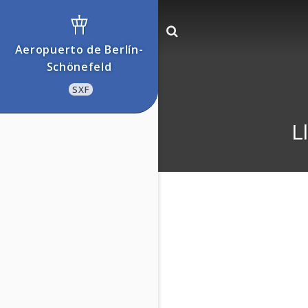
Aeropuerto de Berlí­n-
Schönefeld
SXF
L