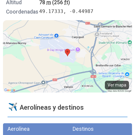
Altitud
78
m
(256
ft
)
49.17333, -0.44987
Coordenadas
Ver mapa
Aerolíneas y destinos
Aerolínea
Destinos