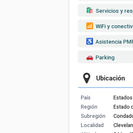
️ Servicios y re
WiFi y conectiv
Asistencia PM
Parking
Ubicación
País
Estados
Región
Estado 
Subregión
Condado
Localidad
Clevela