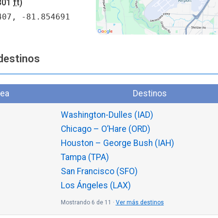
801
ft
)
407, -81.854691
destinos
nea
Destinos
Washington-Dulles (IAD)
Chicago – O’Hare (ORD)
Houston – George Bush (IAH)
Tampa (TPA)
San Francisco (SFO)
Los Ángeles (LAX)
Mostrando 6 de 11 ·
Ver más destinos