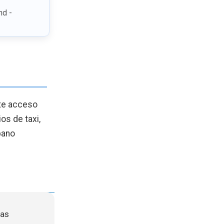
nd -
nte acceso
os de taxi,
bano
das