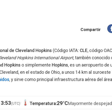
Compartir
onal de Cleveland Hopkins
(Código IATA:
CLE
, código OAC
leveland Hopkins International Airport
, también conocido
nd Hopkins
o simplemente
Hopkins
, es un aeropuerto de u
Cleveland, en el estado de Ohio, a unos 14 km al suroeste
nidos
, y sirve como principal infraestructura aérea del áre
·
13:53
29°C
Temperatura:
Mayormente despeja
(UTC)