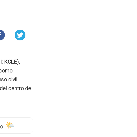
I:
KCLE
),
 como
so civil
 del centro de
a
do