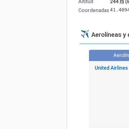
Altitud
244
m
(
41.409
Coordenadas
Aerolíneas y 
Aerolí
United Airlines