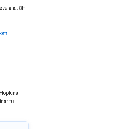
leveland, OH
.com
 Hopkins
inar tu