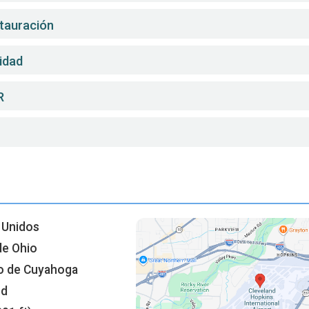
stauración
idad
R
 Unidos
de Ohio
 de Cuyahoga
nd