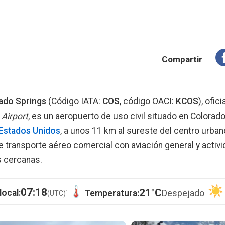
Compartir
ado Springs
(Código IATA:
COS
, código OACI:
KCOS
), ofic
 Airport
, es un aeropuerto de uso civil situado en Colorado
Estados Unidos
, a unos 11 km al sureste del centro urban
transporte aéreo comercial con aviación general y activi
s cercanas.
·
07:18
21°C
local:
Temperatura:
Despejado
(UTC)