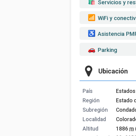
️ Servicios y re
WiFi y conectiv
Asistencia PM
Parking
Ubicación
País
Estados
Región
Estado 
Subregión
Condado
Localidad
Colorad
Altitud
1886
m