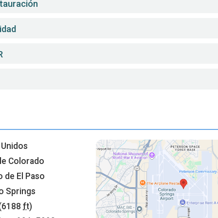
stauración
idad
R
 Unidos
de Colorado
 de El Paso
o Springs
(6188
ft
)