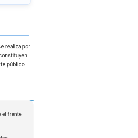
e realiza por
 constituyen
rte público
 el frente
das,