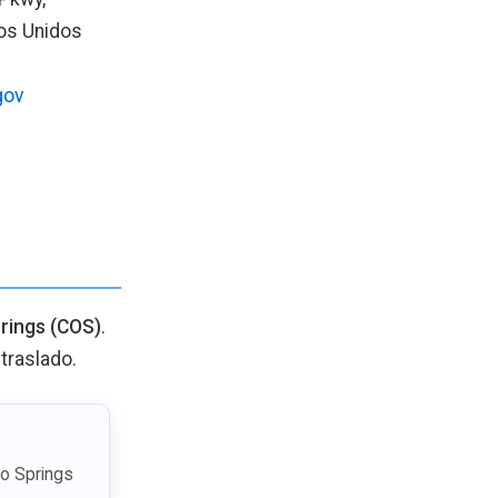
os Unidos
gov
rings (COS)
.
 traslado.
do Springs