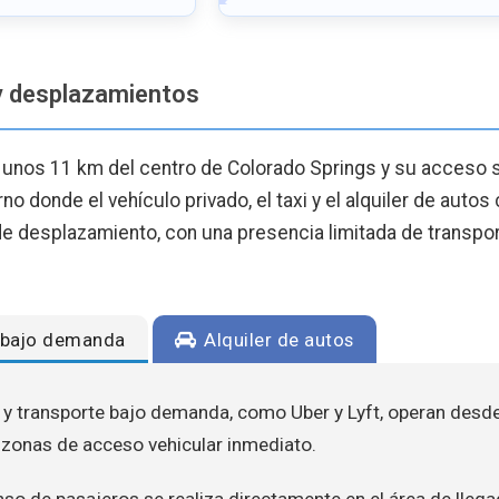
y desplazamientos
a unos 11 km del centro de Colorado Springs y su acceso s
rno donde el vehículo privado, el taxi y el alquiler de autos
de desplazamiento, con una presencia limitada de transpo
e bajo demanda
Alquiler de autos
i y transporte bajo demanda, como Uber y Lyft, operan desde
as zonas de acceso vehicular inmediato.
so de pasajeros se realiza directamente en el área de llega