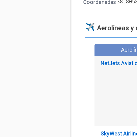
38.805
Coordenadas
Aerolíneas y 
Aerolí
NetJets Aviati
SkyWest Airlin