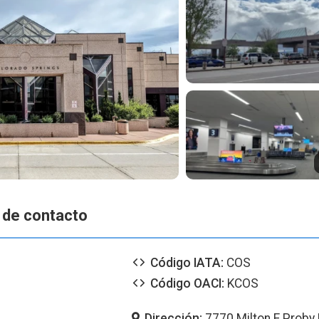
 de contacto
Código IATA:
COS
Código OACI:
KCOS
Dirección:
7770 Milton E Proby