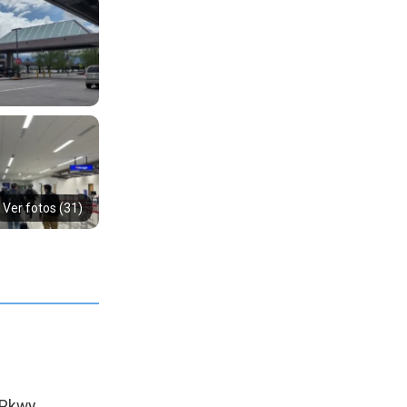
Ver fotos (31)
 Pkwy,