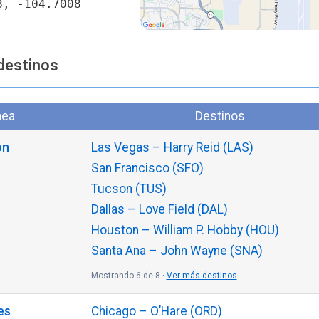
8, -104.7008
destinos
nea
Destinos
on
Las Vegas – Harry Reid (LAS)
San Francisco (SFO)
Tucson (TUS)
Dallas – Love Field (DAL)
Houston – William P. Hobby (HOU)
Santa Ana – John Wayne (SNA)
Mostrando 6 de 8 ·
Ver más destinos
es
Chicago – O’Hare (ORD)