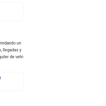
brindando un
, llegadas y
uiler de vehí­
l