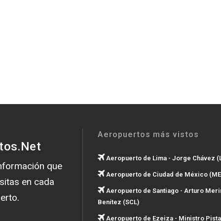
Aeropuertos más vistos
tos.Net
Aeropuerto de Lima - Jorge Chávez (
información que
Aeropuerto de Ciudad de México (ME
sitas en cada
Aeropuerto de Santiago - Arturo Meri
erto.
Benítez (SCL)
Aeropuerto de Ezeiza - Ministro Pista