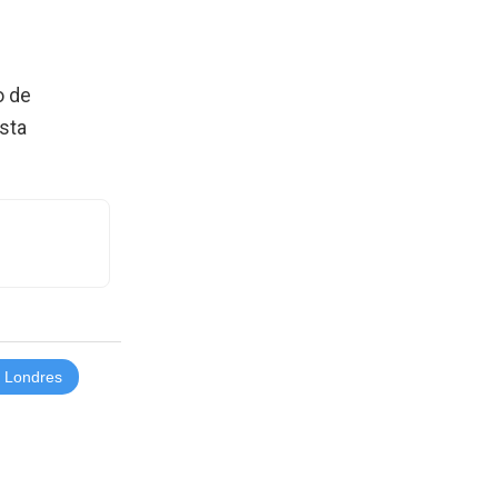
o de
sta
e Londres