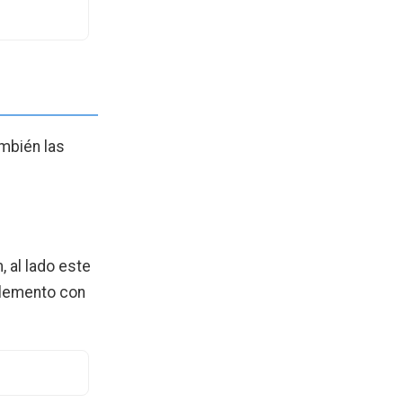
mbién las
 al lado este
plemento con