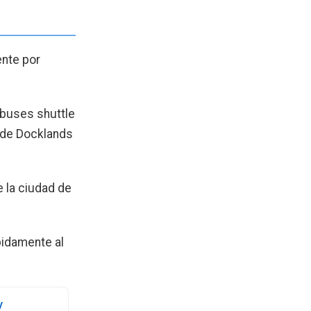
ente por
obuses shuttle
s de Docklands
 la ciudad de
pidamente al
y