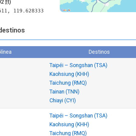
02
ft
)
611, 119.628333
destinos
línea
Destinos
Taipéi – Songshan (TSA)
Kaohsiung (KHH)
Taichung (RMQ)
Tainan (TNN)
Chiayi (CYI)
Taipéi – Songshan (TSA)
Kaohsiung (KHH)
Taichung (RMQ)