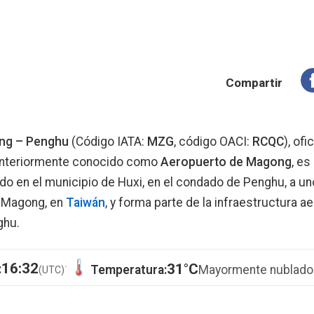
Compartir
ng – Penghu
(Código IATA:
MZG
, código OACI:
RCQC
), of
anteriormente conocido como
Aeropuerto de Magong
, es
uado en el municipio de Huxi, en el condado de Penghu, a un
e Magong, en
Taiwán
, y forma parte de la infraestructura a
ghu.
·
16:32
31°C
:
Temperatura:
Mayormente nublado
(UTC)