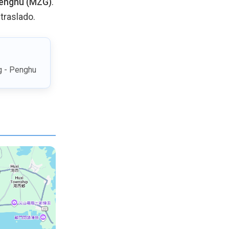
Penghu (MZG)
.
 traslado.
g - Penghu