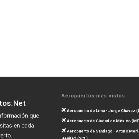
Aeropuertos más vistos
tos.Net
Aeropuerto de Lima - Jorge Chávez (
información que
Aeropuerto de Ciudad de México (ME
sitas en cada
Aeropuerto de Santiago - Arturo Meri
erto.
Benítez (SCL)