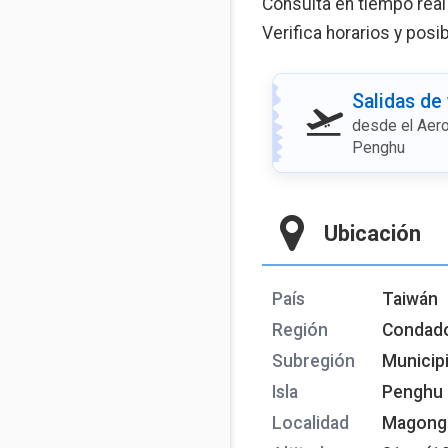
Consulta en tiempo real
Verifica horarios y posi
Salidas de
desde el Aer
Penghu
Ubicación
País
Taiwán
Región
Condad
Subregión
Municip
Isla
Penghu
Localidad
Magong