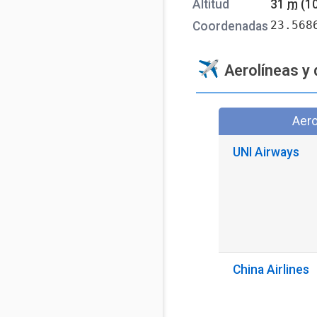
Altitud
31
m
(1
23.568
Coordenadas
Aerolíneas y 
Aero
UNI Airways
China Airlines