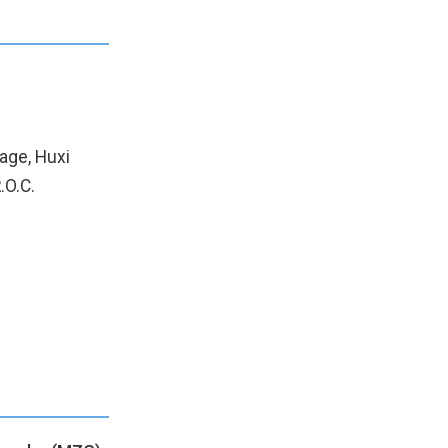
lage, Huxi
.O.C.