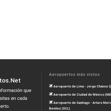
Aeropuertos más vistos
tos.Net
Aeropuerto de Lima - Jorge Chávez (
información que
Aeropuerto de Ciudad de México (ME
sitas en cada
Aeropuerto de Santiago - Arturo Meri
erto.
Benítez (SCL)