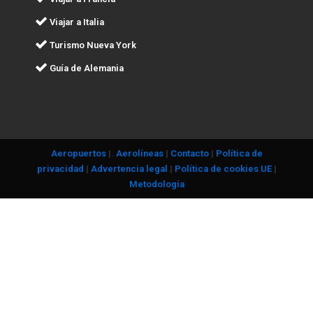
Viajar a Italia
Turismo Nueva York
Guía de Alemania
Aeropuertos
|.
Aerolíneas
|
Contacto
|
Política de
privacidad
|
Advertencia legal
|
Política de cookies UE
|
Metodología