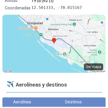
Altitud
19
m
(62
ft
)
12.501333, -70.015167
Coordenadas
Ver mapa
Aerolíneas y destinos
Aerolínea
Destinos