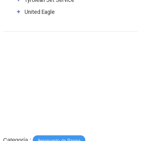
Tyrolean Jet Service
United Eagle
Categoría :
Aeropuerto de Parma