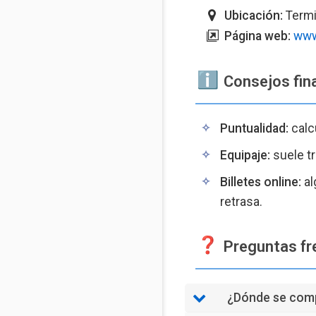
Ubicación:
Termin
Página web:
www
️ Consejos fin
Puntualidad:
calc
Equipaje:
suele tr
Billetes online:
al
retrasa.
Preguntas fr
¿Dónde se compr