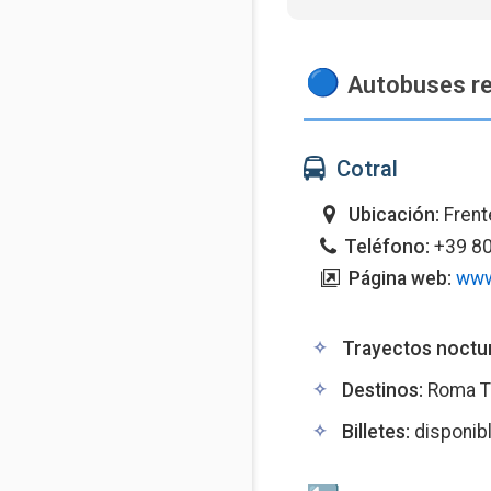
Autobuses reg
Cotral
Ubicación:
Frente
Teléfono:
+39 80
Página web:
www
Trayectos noctu
Destinos:
Roma Tib
Billetes:
disponibl