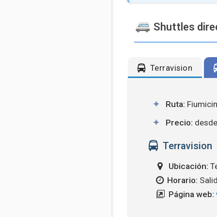
Shuttles dir
Terravision
Ruta:
Fiumicin
Precio:
desde 
Terravision
Ubicación:
Te
Horario:
Salid
Página web: