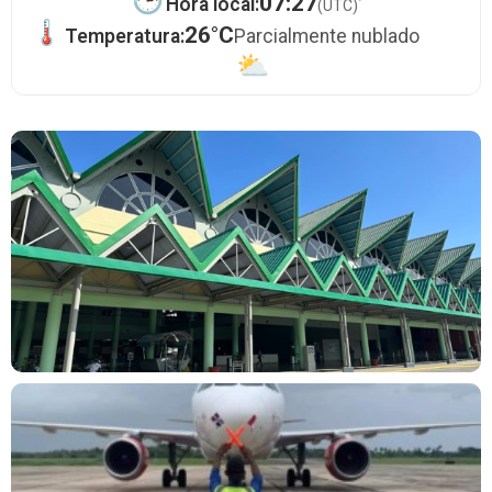
·
07:27
Hora local:
(UTC)
26°C
Temperatura:
Parcialmente nublado