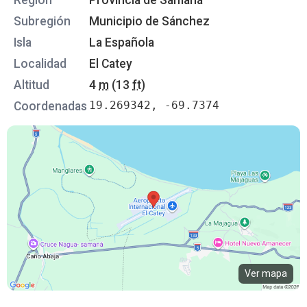
Región
Provincia de Samaná
Subregión
Municipio de Sánchez
Isla
La Española
Localidad
El Catey
Altitud
4
m
(13
ft
)
19.269342, -69.7374
Coordenadas
Ver mapa