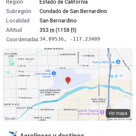
Región
Estado de California
Subregión
Condado de San Bernardino
Localidad
San Bernardino
Altitud
353
m
(1158
ft
)
34.09536, -117.23489
Coordenadas
Ver mapa
Aerolíneas y destinos