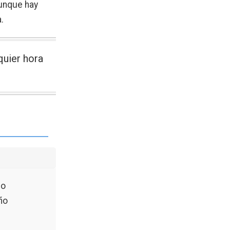
Aunque hay
.
quier hora
No
ño