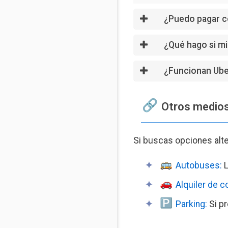
¿Puedo pagar co
¿Qué hago si mi
¿Funcionan Uber
Otros medios
Si buscas opciones alter
Autobuses:
L
Alquiler de c
️
Parking:
Si pr