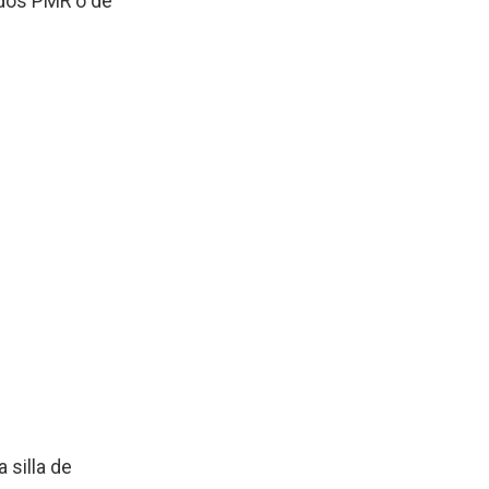
ados PMR o de
 silla de