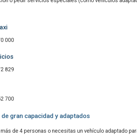
ación o pedir servicios especiales (como vehículos adapt
axi
0 000
icios
2 829
o
2 700
 de gran capacidad y adaptados
e más de 4 personas o necesitas un vehículo adaptado para