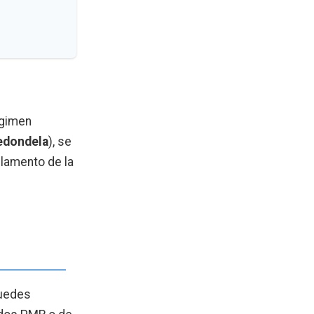
égimen
edondela
), se
eglamento de la
puedes