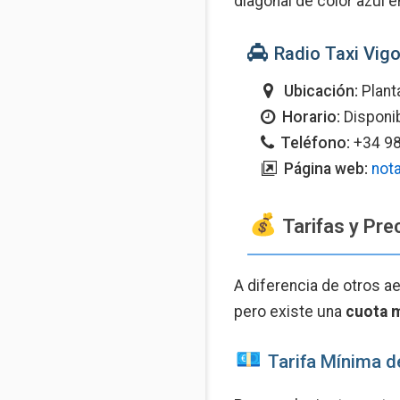
diagonal de color azul 
Radio Taxi Vig
Ubicación:
Planta
Horario:
Disponib
Teléfono:
+34 98
Página web:
not
Tarifas y Pre
A diferencia de otros ae
pero existe una
cuota m
Tarifa Mínima d