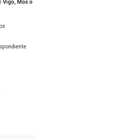
de
Vigo, Mos o
tos
respondiente
.