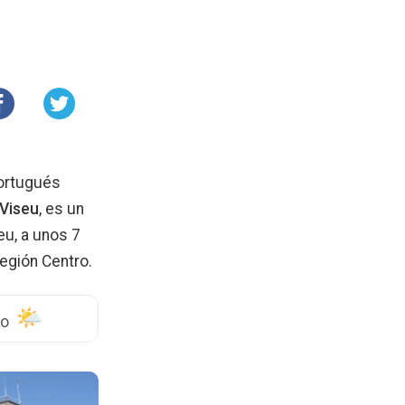
portugués
Viseu
, es un
eu, a unos 7
región Centro.
do