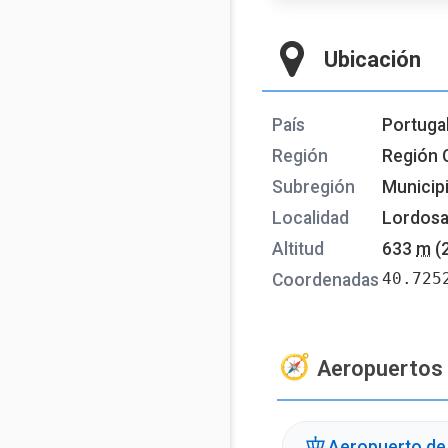
Ubicación
País
Portuga
Región
Región 
Subregión
Municip
Localidad
Lordos
Altitud
633
m
(
40.725
Coordenadas
Aeropuertos
Aeropuerto de 