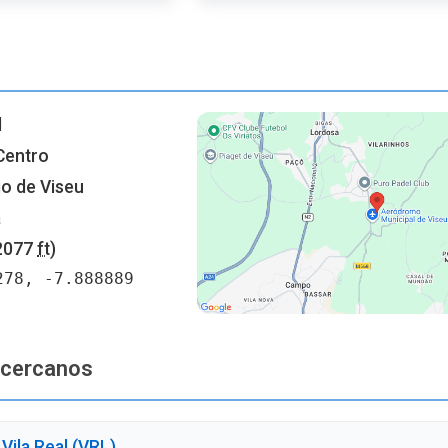
l
Centro
io de Viseu
a
2077
ft
)
278, -7.888889
 cercanos
Vila Real (VRL)