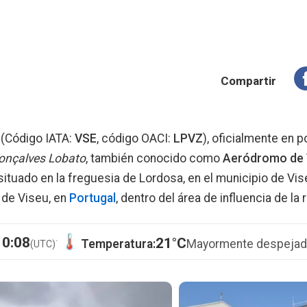
Compartir
(Código IATA:
VSE
, código OACI:
LPVZ
), oficialmente en 
onçalves Lobato
, también conocido como
Aeródromo de 
situado en la freguesia de Lordosa, en el municipio de Vis
d de Viseu, en
Portugal
, dentro del área de influencia de la 
·
10:08
21°C
Temperatura:
Mayormente despeja
(UTC)