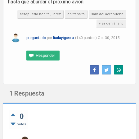
hasta que aburdar el próximo avión.
aeropuerto benito juarez
en tránsito
salir del aeropuerto
visa de tránsito
preguntado
por
liadayigarcia
(
140
puntos)
Oct 30, 2015
1
Respuesta
0
votos