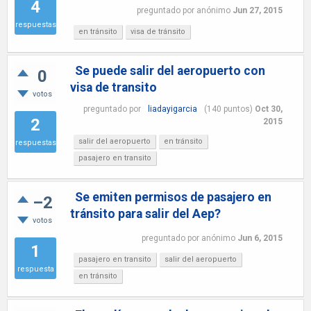
4
preguntado
por
anónimo
Jun 27, 2015
respuestas
en tránsito
visa de tránsito
Se puede salir del aeropuerto con
0
visa de transito
votos
preguntado
por
liadayigarcia
(
140
puntos)
Oct 30,
2
2015
salir del aeropuerto
en tránsito
respuestas
pasajero en transito
Se emiten permisos de pasajero en
–2
tránsito para salir del Aep?
votos
preguntado
por
anónimo
Jun 6, 2015
1
pasajero en transito
salir del aeropuerto
respuesta
en tránsito