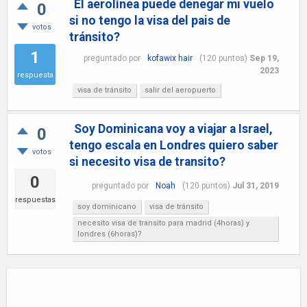
El aerolínea puede denegar mi vuelo
0
si no tengo la visa del pais de
votos
tránsito?
1
preguntado
por
kofawix hair
(
120
puntos)
Sep 19,
2023
respuesta
visa de tránsito
salir del aeropuerto
Soy Dominicana voy a viajar a Israel,
0
tengo escala en Londres quiero saber
votos
si necesito visa de transito?
0
preguntado
por
Noah
(
120
puntos)
Jul 31, 2019
respuestas
soy dominicano
visa de tránsito
necesito visa de transito para madrid (4horas) y
londres (6horas)?