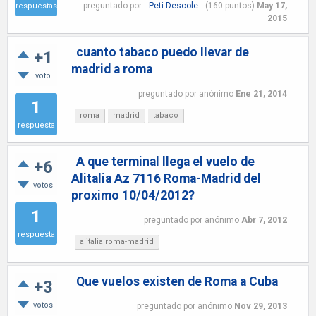
preguntado
por
Peti Descole
(
160
puntos)
May 17,
respuestas
2015
cuanto tabaco puedo llevar de
+1
madrid a roma
voto
preguntado
por
anónimo
Ene 21, 2014
1
roma
madrid
tabaco
respuesta
A que terminal llega el vuelo de
+6
Alitalia Az 7116 Roma-Madrid del
votos
proximo 10/04/2012?
1
preguntado
por
anónimo
Abr 7, 2012
respuesta
alitalia roma-madrid
Que vuelos existen de Roma a Cuba
+3
votos
preguntado
por
anónimo
Nov 29, 2013