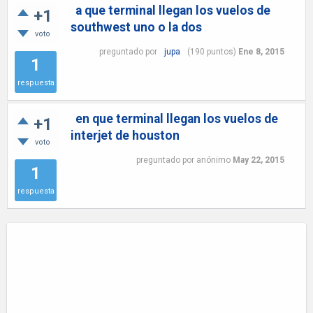
a que terminal llegan los vuelos de
+1
southwest uno o la dos
voto
preguntado
por
jupa
(
190
puntos)
Ene 8, 2015
1
respuesta
en que terminal llegan los vuelos de
+1
interjet de houston
voto
preguntado
por
anónimo
May 22, 2015
1
respuesta