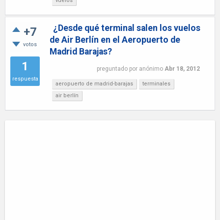
vuelos
¿Desde qué terminal salen los vuelos
+7
de Air Berlín en el Aeropuerto de
votos
Madrid Barajas?
1
preguntado
por
anónimo
Abr 18, 2012
respuesta
aeropuerto de madrid-barajas
terminales
air berlín