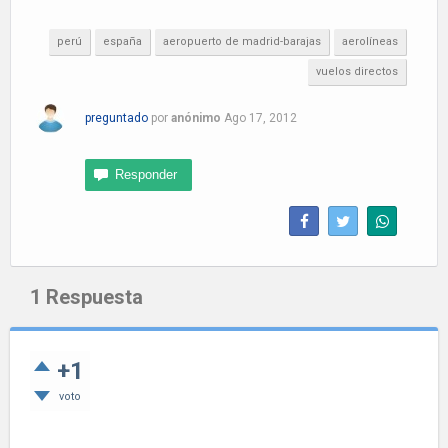
perú
españa
aeropuerto de madrid-barajas
aerolíneas
vuelos directos
preguntado
por
anónimo
Ago 17, 2012
1
Respuesta
+1
voto