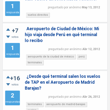
1
preguntado
por
anónimo
May 13, 2012
respuesta
vuelos directos
Aeropuerto de Ciudad de México: Mi
+7
hijo viaja desde Perú en qué terminal
votos
lo recibo
1
preguntado
por
anónimo
Abr 12, 2012
respuesta
aeropuerto de la ciudad de méxico
perú
terminales
¿Desde qué terminal salen los vuelos
+16
de TAP en el Aeropuerto de Madrid
votos
Barajas?
2
preguntado
por
anónimo
Abr 26, 2012
respuestas
terminales
aeropuerto de madrid-barajas