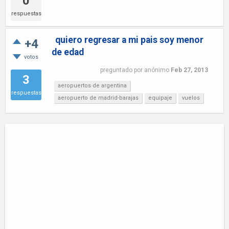
0
respuestas
quiero regresar a mi pais soy menor
+4
de edad
votos
preguntado
por
anónimo
Feb 27, 2013
3
aeropuertos de argentina
respuestas
aeropuerto de madrid-barajas
equipaje
vuelos