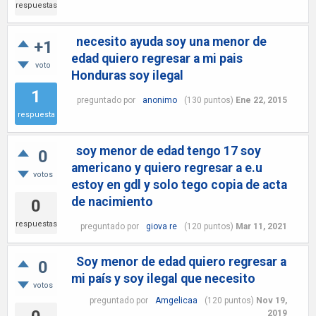
respuestas
necesito ayuda soy una menor de
+1
edad quiero regresar a mi pais
voto
Honduras soy ilegal
1
preguntado
por
anonimo
(
130
puntos)
Ene 22, 2015
respuesta
soy menor de edad tengo 17 soy
0
americano y quiero regresar a e.u
votos
estoy en gdl y solo tego copia de acta
de nacimiento
0
respuestas
preguntado
por
giova re
(
120
puntos)
Mar 11, 2021
Soy menor de edad quiero regresar a
0
mi país y soy ilegal que necesito
votos
preguntado
por
Amgelicaa
(
120
puntos)
Nov 19,
2019