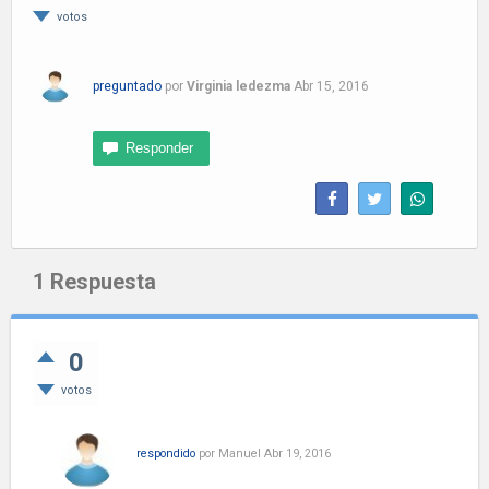
votos
preguntado
por
Virginia ledezma
Abr 15, 2016
1
Respuesta
0
votos
respondido
por
Manuel
Abr 19, 2016