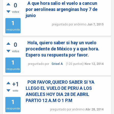
A que hora salio el vuelo a cancun
0
por aerolineas argenginas hoy 7 de
votos
junio
1
preguntado
por
anónimo
Jun 7, 2015
respuesta
Hola, quiero saber si hay un vuelo
0
procedente de México y a que hora.
votos
Espero su respuesta por favor.
1
preguntado
por
Grisel A.
(
120
puntos)
Nov 12, 2014
respuesta
POR FAVOR,QUIERO SABER SI YA
+1
LLEGO EL VUELO DE PERU A LOS
voto
ANGELES HOY DIA 28 DE ABRIL
PARTIO 12 A.M O 1 P.M
1
respuesta
preguntado
por
anónimo
Abr 28, 2014