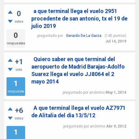
a que terminal llega el vuelo 2951
0
procedente de san antonio, tx el 19 de
votos
julio 2019
0
preguntado
por
Gerardo De La Garza
(
140
puntos)
Jul 14, 2019
respuestas
Quiero saber en que terminal del
+1
aeropuerto de Madrid Barajas-Adolfo
voto
Suarez llega el vuelo JJ8064 el 2
mayo 2014
1
respuesta
preguntado
por
anónimo
May 1, 2014
A que terminal llega el vuelo AZ7971
+6
de Alitalia del dia 13/5/12
votos
preguntado
por
anónimo
Abr 9, 2012
1