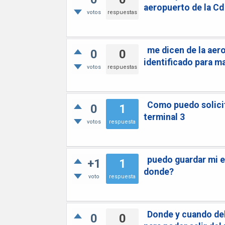
aeropuerto de la C
votos
respuestas
me dicen de la aero
0
0
identificado para 
votos
respuestas
Como puedo solicita
0
1
terminal 3
votos
respuesta
puedo guardar mi e
+1
1
donde?
voto
respuesta
Donde y cuando de
0
0