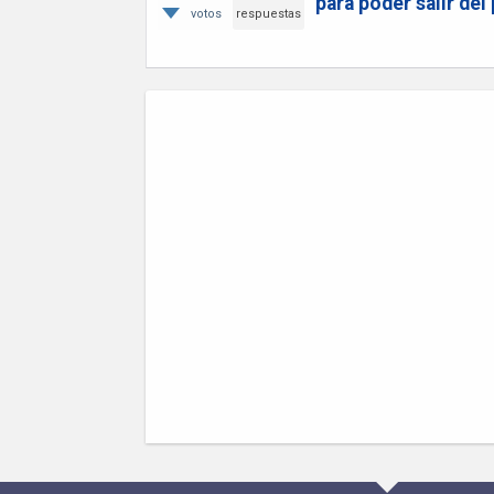
para poder salir del 
votos
respuestas