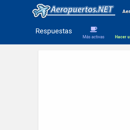
Ae
Respuestas
Más activas
Hacer u