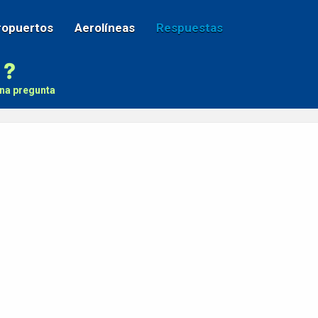
ropuertos
Aerolíneas
Respuestas
na pregunta