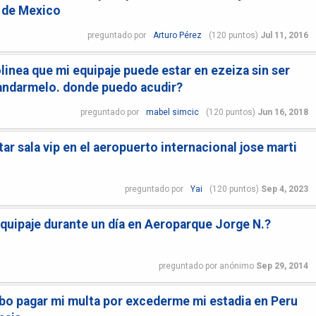
d de Mexico
preguntado
por
Arturo Pérez
(
120
puntos)
Jul 11, 2016
linea que mi equipaje puede estar en ezeiza sin ser
mandarmelo. donde puedo acudir?
preguntado
por
mabel simcic
(
120
puntos)
Jun 16, 2018
r sala vip en el aeropuerto internacional jose marti
preguntado
por
Yai
(
120
puntos)
Sep 4, 2023
quipaje durante un día en Aeroparque Jorge N.?
preguntado
por
anónimo
Sep 29, 2014
bo pagar mi multa por excederme mi estadia en Peru