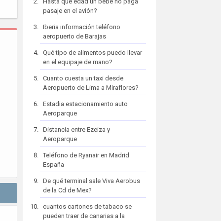
Hasta que edad un bebe no paga
pasaje en el avión?
Iberia información teléfono
aeropuerto de Barajas
Qué tipo de alimentos puedo llevar
en el equipaje de mano?
Cuanto cuesta un taxi desde
Aeropuerto de Lima a Miraflores?
Estadia estacionamiento auto
Aeroparque
Distancia entre Ezeiza y
Aeroparque
Teléfono de Ryanair en Madrid
España
De qué terminal sale Viva Aerobus
de la Cd de Mex?
cuantos cartones de tabaco se
pueden traer de canarias a la