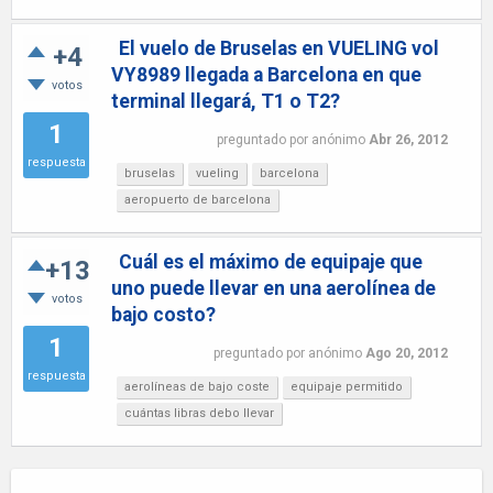
El vuelo de Bruselas en VUELING vol
+4
VY8989 llegada a Barcelona en que
votos
terminal llegará, T1 o T2?
1
preguntado
por
anónimo
Abr 26, 2012
respuesta
bruselas
vueling
barcelona
aeropuerto de barcelona
Cuál es el máximo de equipaje que
+13
uno puede llevar en una aerolínea de
votos
bajo costo?
1
preguntado
por
anónimo
Ago 20, 2012
respuesta
aerolíneas de bajo coste
equipaje permitido
cuántas libras debo llevar