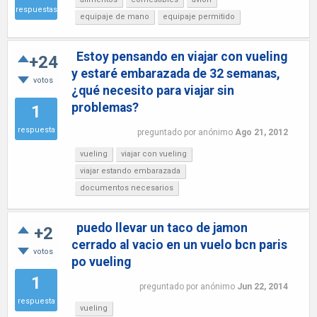
respuestas
equipaje de mano
equipaje permitido
Estoy pensando en viajar con vueling
+24
y estaré embarazada de 32 semanas,
votos
¿qué necesito para viajar sin
problemas?
1
respuesta
preguntado
por
anónimo
Ago 21, 2012
vueling
viajar con vueling
viajar estando embarazada
documentos necesarios
puedo llevar un taco de jamon
+2
cerrado al vacio en un vuelo bcn paris
votos
po vueling
1
preguntado
por
anónimo
Jun 22, 2014
respuesta
vueling