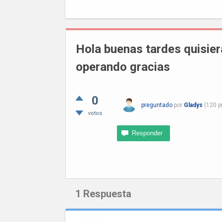
Hola buenas tardes quisier
operando gracias
0
preguntado
por
Gladys
(
120
p
votos
1
Respuesta