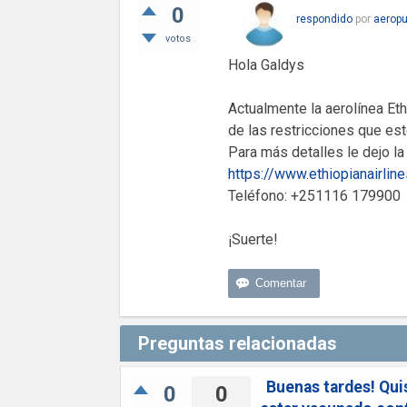
0
respondido
por
aeropu
votos
Hola Galdys
Actualmente la aerolínea Et
de las restricciones que es
Para más detalles le dejo la 
https://www.ethiopianairli
Teléfono: +251116 179900
¡Suerte!
Preguntas relacionadas
Buenas tardes! Quis
0
0