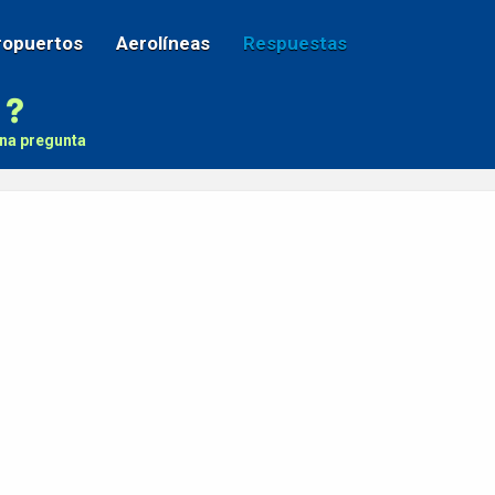
ropuertos
Aerolíneas
Respuestas
na pregunta