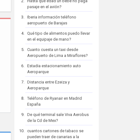
Hasta que edad un bebe no paga
pasaje en el avión?
Iberia información teléfono
aeropuerto de Barajas
Qué tipo de alimentos puedo llevar
en el equipaje de mano?
Cuanto cuesta un taxi desde
Aeropuerto de Lima a Miraflores?
Estadia estacionamiento auto
Aeroparque
Distancia entre Ezeiza y
Aeroparque
Teléfono de Ryanair en Madrid
España
De qué terminal sale Viva Aerobus
de la Cd de Mex?
cuantos cartones de tabaco se
pueden traer de canarias a la