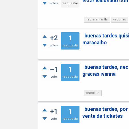
estar vacunado contr
votos
respuestas
fiebre amarilla
vacunas
buenas tardes quisi
+2
1
maracaibo
votos
respuesta
buenas tardes, nec
–1
1
gracias ivanna
voto
respuesta
check-in
buenas tardes, por 
+1
1
venta de ticketes
voto
respuesta