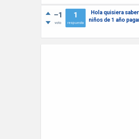
Hola quisiera saber
–1
1
niños de 1 año paga
voto
respuesta