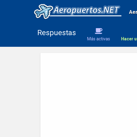
Ae
Respuestas
Más activas
Hacer u