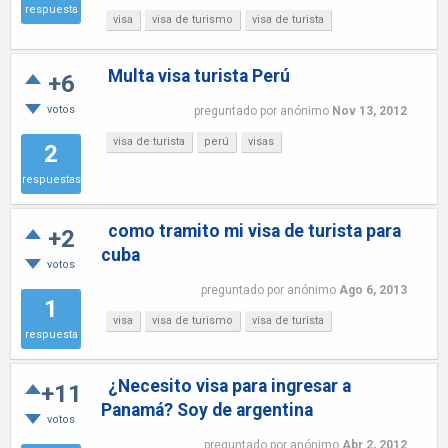
respuesta
visa
visa de turismo
visa de turista
Multa visa turista Perú
+6
votos
preguntado
por
anónimo
Nov 13, 2012
visa de turista
perú
visas
2
respuestas
como tramito mi visa de turista para
+2
cuba
votos
preguntado
por
anónimo
Ago 6, 2013
1
visa
visa de turismo
visa de turista
respuesta
¿Necesito visa para ingresar a
+11
Panamá? Soy de argentina
votos
preguntado
por
anónimo
Abr 2, 2012