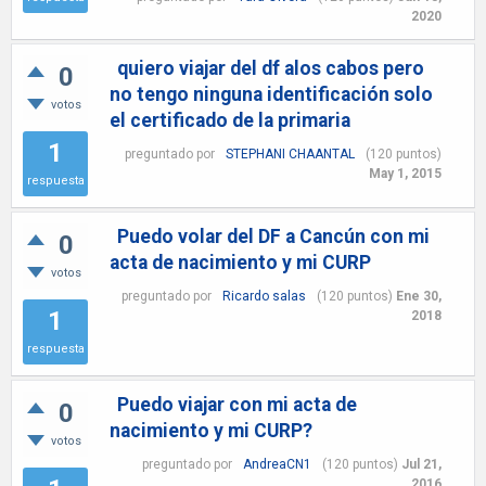
2020
quiero viajar del df alos cabos pero
0
no tengo ninguna identificación solo
votos
el certificado de la primaria
1
preguntado
por
STEPHANI CHAANTAL
(
120
puntos)
May 1, 2015
respuesta
Puedo volar del DF a Cancún con mi
0
acta de nacimiento y mi CURP
votos
preguntado
por
Ricardo salas
(
120
puntos)
Ene 30,
1
2018
respuesta
Puedo viajar con mi acta de
0
nacimiento y mi CURP?
votos
preguntado
por
AndreaCN1
(
120
puntos)
Jul 21,
2016