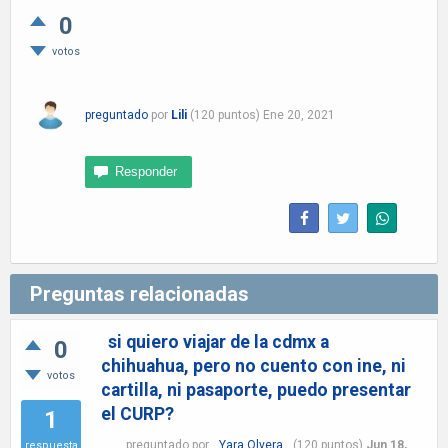
0
votos
preguntado
por
Lili
(
120
puntos)
Ene 20, 2021
Preguntas relacionadas
si quiero viajar de la cdmx a
0
chihuahua, pero no cuento con ine, ni
votos
cartilla, ni pasaporte, puedo presentar
el CURP?
1
preguntado
por
Yara Olvera
(
120
puntos)
Jun 18,
respuesta