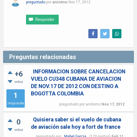
preguntado
por
anónimo
Nov 17, 2012
Preguntas relacionadas
INFORMACION SOBRE CANCELACION
+6
VUELO CU348 CUBANA DE AVIACION
votos
DE NOV.17 DE 2012 CON DESTINO A
BOGOTTA COLOMBIA
1
respuesta
preguntado
por
anónimo
Nov 17, 2012
Quisiera saber si el vuelo de cubana
0
de aviación sale hoy a fort de france
votos
preguntado
por
Mabel Garcia
(
120
puntos)
Feb 11,