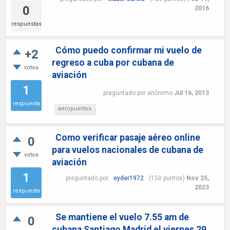
0
2016
respuestas
Cómo puedo confirmar mi vuelo de
+2
regreso a cuba por cubana de
votos
aviación
1
preguntado
por
anónimo
Jul 16, 2013
respuesta
aeropuertos
Como verificar pasaje aéreo online
0
para vuelos nacionales de cubana de
votos
aviación
1
preguntado
por
eyder1972
(
150
puntos)
Nov 25,
2023
respuesta
Se mantiene el vuelo 7.55 am de
0
cubana Santiago Madrid el viernes 29