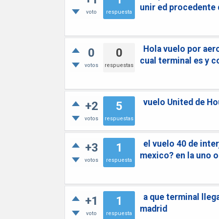
unir ed procedente
voto
respuesta
Hola vuelo por aer
0
0
cual terminal es y 
votos
respuestas
vuelo United de Ho
+2
5
votos
respuestas
el vuelo 40 de inte
+3
1
mexico? en la uno o
votos
respuesta
a que terminal lle
+1
1
madrid
voto
respuesta