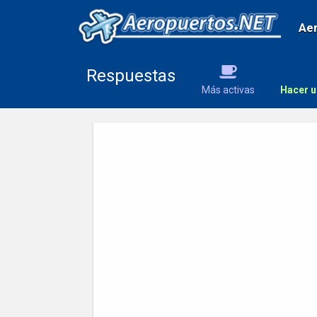
Ae
Respuestas
Más activas
Hacer u