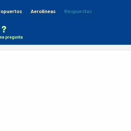
ropuertos
Aerolíneas
Respuestas
na pregunta