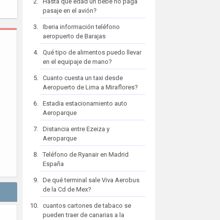
Hasta que edad un bebe no paga
pasaje en el avión?
Iberia información teléfono
aeropuerto de Barajas
Qué tipo de alimentos puedo llevar
en el equipaje de mano?
Cuanto cuesta un taxi desde
Aeropuerto de Lima a Miraflores?
Estadia estacionamiento auto
Aeroparque
Distancia entre Ezeiza y
Aeroparque
Teléfono de Ryanair en Madrid
España
De qué terminal sale Viva Aerobus
de la Cd de Mex?
cuantos cartones de tabaco se
pueden traer de canarias a la