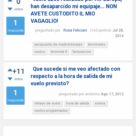
0
han desaparcido mi equipaje... NON
votos
AVETE CUSTODITO IL MIO
VAGAGLIO!
1
preguntado
por
Rosa Feliciani
(
160
puntos)
Jul 28,
respuesta
2014
aeropuerto de madrid-barajas
terminales
vuelos
terminal 4
facturación
Que sucede si me veo afectado con
+11
respecto a la hora de salida de mi
votos
vuelo previsto?
1
preguntado
por
anónimo
Ago 17, 2012
respuesta
retraso de vuelo
hora de salida
vuelos
vuelos programados