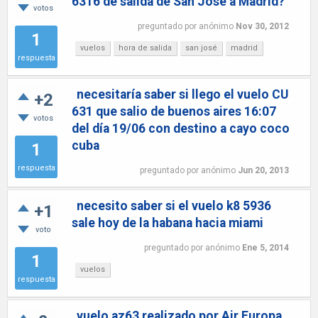
6316 de salida de San José a Madrid?
votos
preguntado
por
anónimo
Nov 30, 2012
1
vuelos
hora de salida
san josé
madrid
respuesta
necesitaría saber si llego el vuelo CU
+2
631 que salio de buenos aires 16:07
votos
del día 19/06 con destino a cayo coco
cuba
1
respuesta
preguntado
por
anónimo
Jun 20, 2013
necesito saber si el vuelo k8 5936
+1
sale hoy de la habana hacia miami
voto
preguntado
por
anónimo
Ene 5, 2014
1
vuelos
respuesta
vuelo az63 realizado por Air Europa,