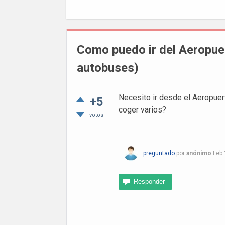
Como puedo ir del Aeropue
autobuses)
Necesito ir desde el Aeropue
+5
coger varios?
votos
preguntado
por
anónimo
Feb 