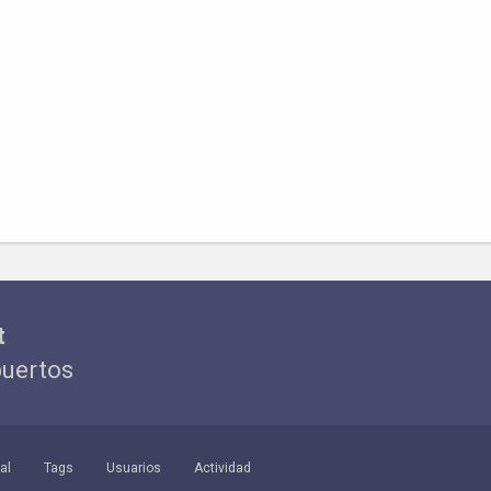
t
puertos
al
Tags
Usuarios
Actividad