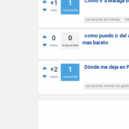
Cómo ir a Málaga d
+1
1
voto
respuesta
aeropuerto de málaga
bé
como puedo ir del a
0
0
mas barato
votos
respuestas
Dónde me deja en P
+2
1
votos
respuesta
aeropuerto charles de gaull