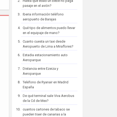
Hasta que edad un bebe no paga
pasaje en el avión?
Iberia información teléfono
aeropuerto de Barajas
Qué tipo de alimentos puedo llevar
en el equipaje de mano?
Cuanto cuesta un taxi desde
Aeropuerto de Lima a Miraflores?
Estadia estacionamiento auto
Aeroparque
Distancia entre Ezeiza y
Aeroparque
Teléfono de Ryanair en Madrid
España
De qué terminal sale Viva Aerobus
de la Cd de Mex?
cuantos cartones de tabaco se
pueden traer de canarias a la