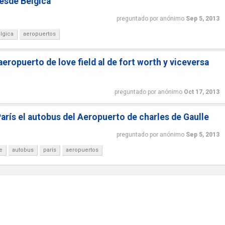
esde Bélgica
preguntado
por
anónimo
Sep 5, 2013
lgica
aeropuertos
eropuerto de love field al de fort worth y viceversa
preguntado
por
anónimo
Oct 17, 2013
arís el autobus del Aeropuerto de charles de Gaulle
preguntado
por
anónimo
Sep 5, 2013
e
autobus
parís
aeropuertos