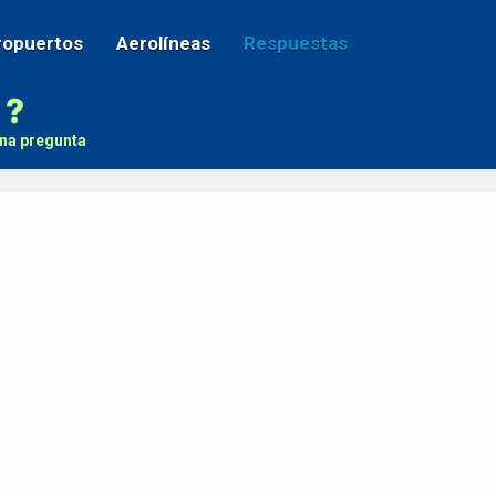
ropuertos
Aerolíneas
Respuestas
na pregunta