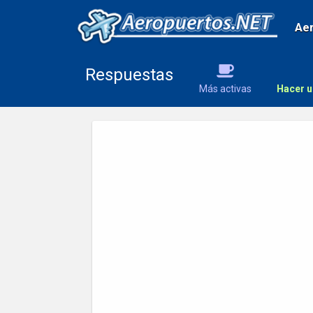
Ae
Respuestas
Más activas
Hacer u