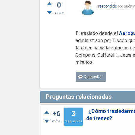
0
respondido
por
anóni
votos
El traslado desde el
Aeropu
administrado por Tisséo que
también hacia la estación de
Compans-Caffarelli , Jeanne 
minutos.
Preguntas relacionadas
¿Cómo trasladarme
+6
3
de trenes?
votos
respuestas