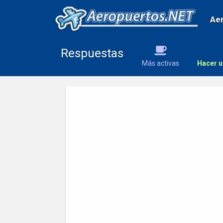
Ae
Respuestas
Más activas
Hacer u