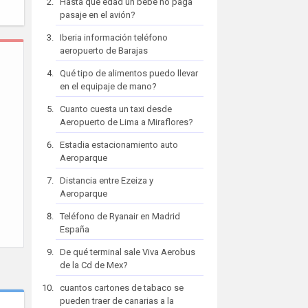
Hasta que edad un bebe no paga
pasaje en el avión?
Iberia información teléfono
aeropuerto de Barajas
Qué tipo de alimentos puedo llevar
en el equipaje de mano?
Cuanto cuesta un taxi desde
Aeropuerto de Lima a Miraflores?
Estadia estacionamiento auto
Aeroparque
Distancia entre Ezeiza y
Aeroparque
Teléfono de Ryanair en Madrid
España
De qué terminal sale Viva Aerobus
de la Cd de Mex?
cuantos cartones de tabaco se
pueden traer de canarias a la