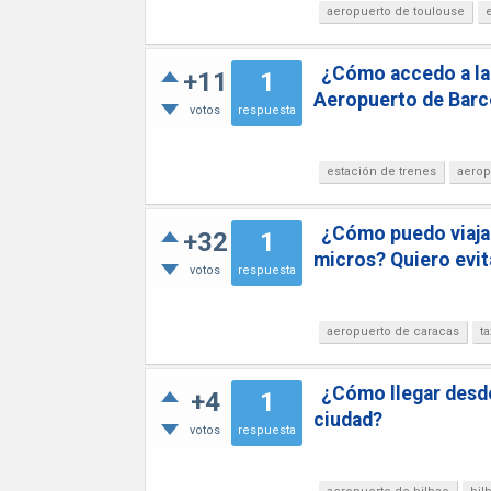
aeropuerto de toulouse
¿Cómo accedo a la e
+11
1
Aeropuerto de Barc
votos
respuesta
estación de trenes
aerop
¿Cómo puedo viajar
+32
1
micros? Quiero evita
votos
respuesta
aeropuerto de caracas
ta
¿Cómo llegar desde
+4
1
ciudad?
votos
respuesta