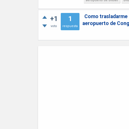
aeropuerto de bilbao
bil
Como trasladarme d
+1
1
aeropuerto de Con
voto
respuesta