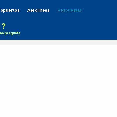
ropuertos
Aerolíneas
Respuestas
na pregunta