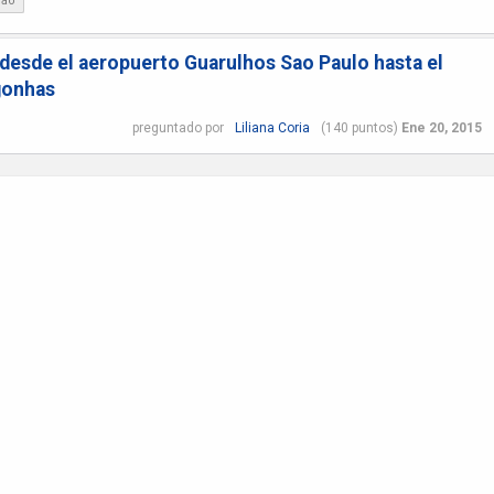
bao
esde el aeropuerto Guarulhos Sao Paulo hasta el
gonhas
preguntado
por
Liliana Coria
(
140
puntos)
Ene 20, 2015