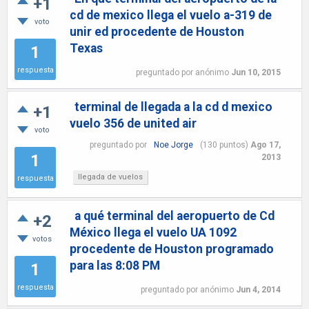
+1
cd de mexico llega el vuelo a-319 de
voto
unir ed procedente de Houston
Texas
1
respuesta
preguntado
por
anónimo
Jun 10, 2015
terminal de llegada a la cd d mexico
+1
vuelo 356 de united air
voto
preguntado
por
Noe Jorge
(
130
puntos)
Ago 17,
1
2013
llegada de vuelos
respuesta
a qué terminal del aeropuerto de Cd
+2
México llega el vuelo UA 1092
votos
procedente de Houston programado
para las 8:08 PM
1
respuesta
preguntado
por
anónimo
Jun 4, 2014