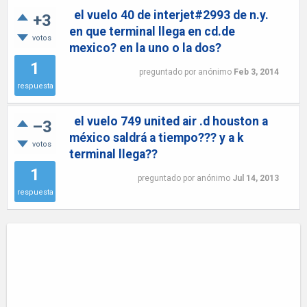
el vuelo 40 de interjet#2993 de n.y.
+3
en que terminal llega en cd.de
votos
mexico? en la uno o la dos?
1
preguntado
por
anónimo
Feb 3, 2014
respuesta
el vuelo 749 united air .d houston a
–3
méxico saldrá a tiempo??? y a k
votos
terminal llega??
1
preguntado
por
anónimo
Jul 14, 2013
respuesta