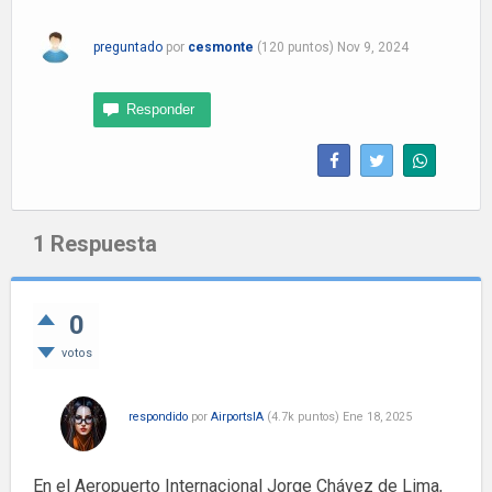
preguntado
por
cesmonte
(
120
puntos)
Nov 9, 2024
1
Respuesta
0
votos
respondido
por
AirportsIA
(
4.7k
puntos)
Ene 18, 2025
En el Aeropuerto Internacional Jorge Chávez de Lima,