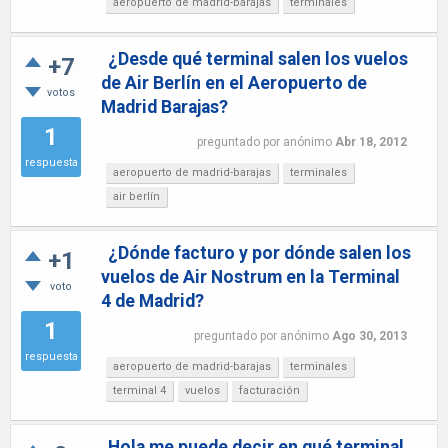
aeropuerto de madrid-barajas
terminales
¿Desde qué terminal salen los vuelos
+7
de Air Berlín en el Aeropuerto de
votos
Madrid Barajas?
1
preguntado
por
anónimo
Abr 18, 2012
respuesta
aeropuerto de madrid-barajas
terminales
air berlín
¿Dónde facturo y por dónde salen los
+1
vuelos de Air Nostrum en la Terminal
voto
4 de Madrid?
1
preguntado
por
anónimo
Ago 30, 2013
respuesta
aeropuerto de madrid-barajas
terminales
terminal 4
vuelos
facturación
Hola me puede decir en qué terminal