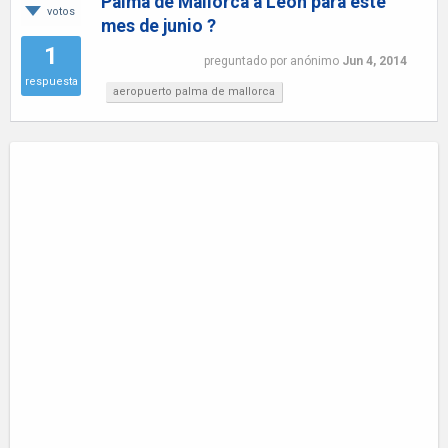
Palma de Mallorca a Leon para este
votos
mes de junio ?
1
preguntado
por
anónimo
Jun 4, 2014
respuesta
aeropuerto palma de mallorca