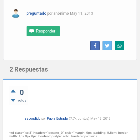
preguntado
por
anónimo
May 11, 2013
2
Respuestas
0
votos
respondido
por
Paola Estrada
(
7.7k
puntos)
May 13, 2013
<td class="col3" headers="destino_0" style="margin: 0px; padding: 0.8em; border-
width: 1px 0px 0px; border-top-style: solid; border-top-color: r