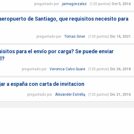
preguntado
por
jaimegonzalez
(
120
puntos)
Oct 5, 2016
 aeropuerto de Santiago, que requisitos necesito para
preguntado
por
Tomas Giner
(
120
puntos)
Dic 16, 2021
isitos para el envío por carga? Se puede enviar
l?
preguntado
por
Veronica Calvo Suare
(
120
puntos)
Dic 26, 2018
jar a españa con carta de invitacion
preguntado
por
Älëxändër Ëstrëllą
(
120
puntos)
Dic 21, 2016