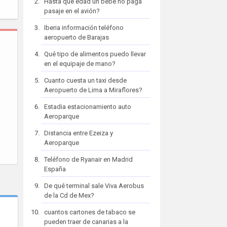
Hasta que edad un bebe no paga
pasaje en el avión?
Iberia información teléfono
aeropuerto de Barajas
Qué tipo de alimentos puedo llevar
en el equipaje de mano?
Cuanto cuesta un taxi desde
Aeropuerto de Lima a Miraflores?
Estadia estacionamiento auto
Aeroparque
Distancia entre Ezeiza y
Aeroparque
Teléfono de Ryanair en Madrid
España
De qué terminal sale Viva Aerobus
de la Cd de Mex?
cuantos cartones de tabaco se
pueden traer de canarias a la