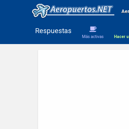
Ae
Respuestas
Más activas
Hacer u