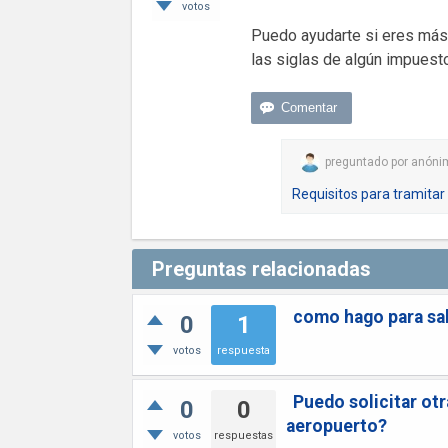
votos
Puedo ayudarte si eres más e
las siglas de algún impuest
preguntado
por
anóni
Requisitos para tramitar 
Preguntas relacionadas
como hago para sab
0
1
votos
respuesta
Puedo solicitar otr
0
0
aeropuerto?
votos
respuestas