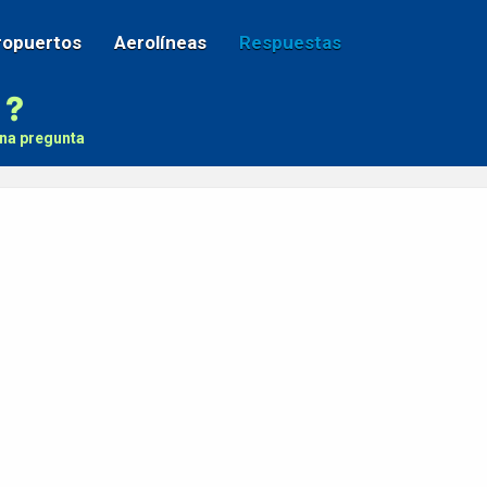
ropuertos
Aerolíneas
Respuestas
na pregunta