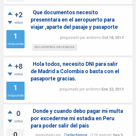
Que documentos necesito
+2
presenntara en el aeropuerto para
votos
viajar ,aparte del pasaje y pasaporte
1
preguntado
por
anónimo
Oct 18, 2013
respuesta
documentos necesarios
Hola todos, necesito DNI para salir
+8
de Madrid a Colombia o basta con el
votos
pasaporte gracias.
1
preguntado
por
anónimo
Ene 22, 2013
respuesta
Donde y cuando debo pagar mi multa
0
por excederme mi estadia en Peru
votos
para poder salir del pais
0
preguntado
por
Zurdachirinos
(
120
puntos)
Sep 5,