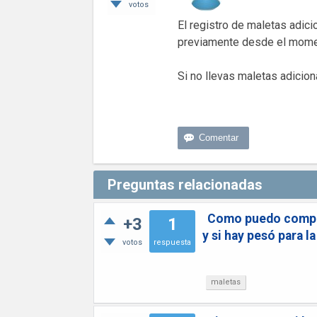
votos
El registro de maletas adici
previamente desde el moment
Si no llevas maletas adicion
Preguntas relacionadas
Como puedo comprar
+3
1
y si hay pesó para l
votos
respuesta
maletas