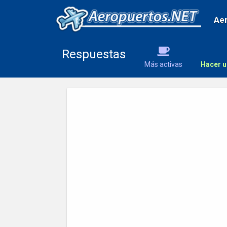
Ae
Respuestas
Más activas
Hacer u