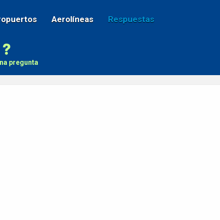
ropuertos
Aerolíneas
Respuestas
na pregunta