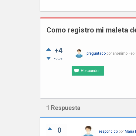
Como registro mi maleta de
+4
preguntado
por
anónimo
Feb 
votos
1
Respuesta
0
respondido
por
María