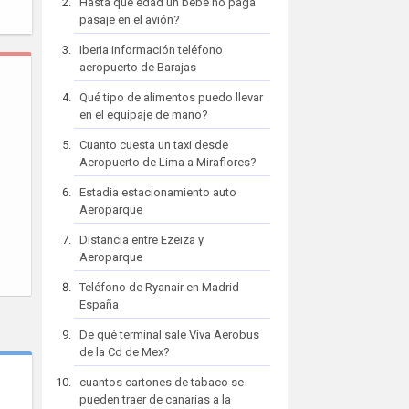
Hasta que edad un bebe no paga
pasaje en el avión?
Iberia información teléfono
aeropuerto de Barajas
Qué tipo de alimentos puedo llevar
en el equipaje de mano?
Cuanto cuesta un taxi desde
Aeropuerto de Lima a Miraflores?
Estadia estacionamiento auto
Aeroparque
Distancia entre Ezeiza y
Aeroparque
Teléfono de Ryanair en Madrid
España
De qué terminal sale Viva Aerobus
de la Cd de Mex?
cuantos cartones de tabaco se
pueden traer de canarias a la