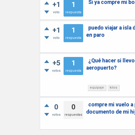
Si ya compre mi bol
+1
1
voto
respuesta
puedo viajar a isla 
+1
1
en paro
voto
respuesta
¿Qué hacer si llevo
+5
1
aeropuerto?
votos
respuesta
equipaje
kilos
compre mi vuelo a p
0
0
documento de mi hi
votos
respuestas