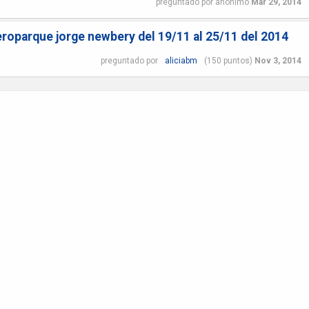
preguntado
por
anónimo
Mar 29, 2014
eroparque jorge newbery del 19/11 al 25/11 del 2014
preguntado
por
aliciabm
(
150
puntos)
Nov 3, 2014