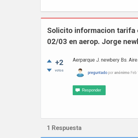
Solicito informacion tarifa 
02/03 en aerop. Jorge newb
Aerparque J. newbery Bs. Aires
+2
votos
preguntado
por
anónimo
Feb 
1
Respuesta