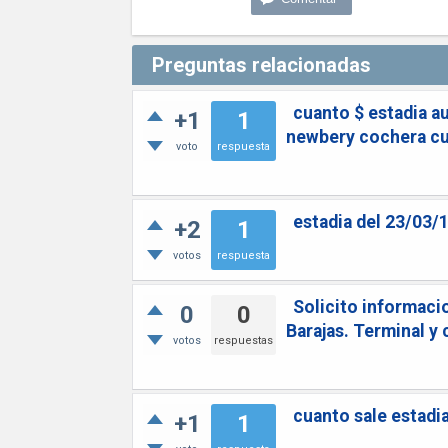
Preguntas relacionadas
cuanto $ estadia au
+1
1
newbery cochera cub
voto
respuesta
estadia del 23/03/
+2
1
votos
respuesta
Solicito informacio
0
0
Barajas. Terminal y 
votos
respuestas
cuanto sale estadi
+1
1